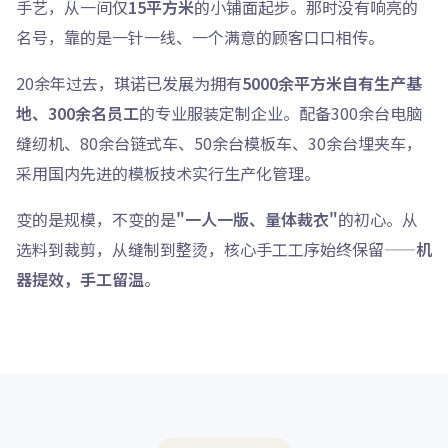
手艺，从一间仅
15平方米
的小铺面起步。那时没有响亮的
名号，靠的是一针一线、一个满意的顾客口口相传。
20余年过去，琪诺已发展为拥有
5000余平方米自有生产基
地、300余名员工
的专业服装定制企业。配备300余台电脑
缝纫机、80余台链式车、50余台模板车、30余台埋夹车，
采用国内先进的模板技术实行生产化管理。
变的是规模，不变的是
"一人一版、量体裁衣"
的初心。从
选料到裁剪，从缝制到整烫，核心手工工序始终保留——
机
器提效，手工留温
。