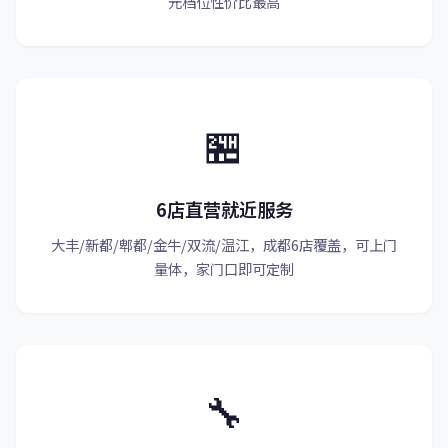
元档位性价比最高
🏪
6店直营就近服务
大丰/新都/郫都/金牛/双流/温江，成都6店覆盖，可上门
量体，家门口即可定制
🔧