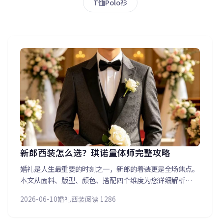
T恤Polo衫
新郎西装怎么选？琪诺量体师完整攻略
婚礼是人生最重要的时刻之一，新郎的着装更是全场焦点。
本文从面料、版型、颜色、搭配四个维度为您详细解析——
纯羊毛vs混纺怎么选？枪驳领、平驳领、青果领分别适合什
2026-06-10
婚礼西装
阅读 1286
么场合？深色系还是浅色系更能衬托气质？还有领带、方
巾、袖扣等细节搭配建议，让您成为最亮眼的新郎。