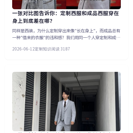
一张对比图告诉你：定制西服和成品西服穿在
身上到底差在哪？
同样是西装，为什么定制穿出来像"长在身上"，而成品总有
一种"借来的衣服"的违和感？我们用同一个人穿定制和成品
的真实对比，从肩部、胸部、腰部、袖子、裤型五个关键部
2026-06-12
定制知识
阅读 3187
位逐一拆解——定制西服的「一人一版」到底在哪些细节上
碾压成品。看完这张图，你可能再也回不去商场买西装了。