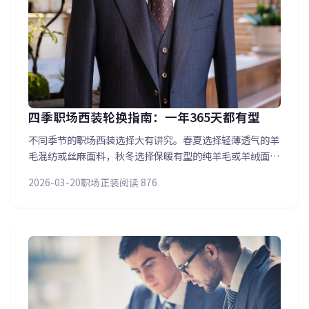
四季职场西装轮换指南：一年365天都有型
不同季节的职场西装选择大有讲究。春夏选择轻薄透气的羊
毛混纺或丝麻面料，秋冬选择保暖有型的纯羊毛或羊绒面
料。本文按季节为您规划职场西装衣橱——建议准备2-3套
2026-03-20
职场正装
阅读 876
轮换穿着，每套至少配2件衬衫和2条领带，基本可覆盖全年
所有工作场景。