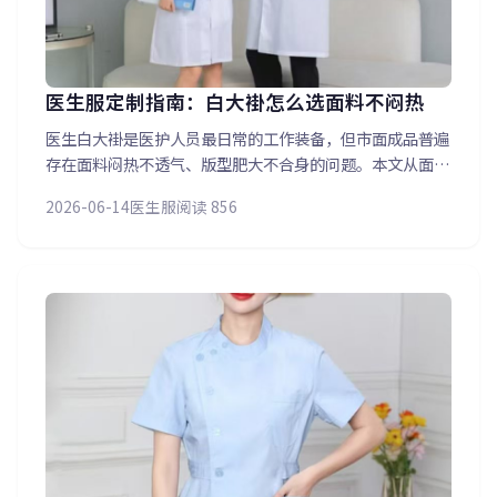
医生服定制指南：白大褂怎么选面料不闷热
医生白大褂是医护人员最日常的工作装备，但市面成品普遍
存在面料闷热不透气、版型肥大不合身的问题。本文从面料
选择（涤棉/精梳棉/抗菌防静电）、款式定制（翻领/立
2026-06-14
医生服
阅读 856
领、单排扣/双排扣、中长款/长款）到团体定制流程，全面
解析医院医生服定制要点，让医护团队穿上合身、透气、专
业的白大褂。