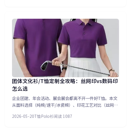
队、展会工作人员选对工装，统一形象提升专业度。
团体文化衫/T恤定制全攻略：丝网印vs数码印
怎么选
企业团建、年会活动、展会展会都离不开一件好T恤。本文
从面料选择（纯棉/速干/冰瓷棉）、印花工艺对比（丝网
印/数码直喷/热转印/烫金刺绣）到定制流程（沟通需求→
2026-05-20
T恤Polo衫
阅读 1087
设计稿→打样→大货生产），全方位解析团体T恤定制要
点，让团队穿上身的那一刻感受到品牌质感。