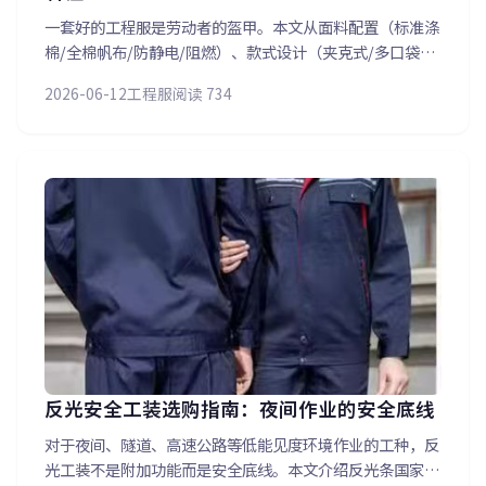
一套好的工程服是劳动者的盔甲。本文从面料配置（标准涤
棉/全棉帆布/防静电/阻燃）、款式设计（夹克式/多口袋/反
光条）到团体定制服务流程，全面解析工厂车间、建筑工
2026-06-12
工程服
阅读 734
地、电力施工等场景的工程服定制要点。让团队工作服既安
全防护又体现企业形象。
反光安全工装选购指南：夜间作业的安全底线
对于夜间、隧道、高速公路等低能见度环境作业的工种，反
光工装不是附加功能而是安全底线。本文介绍反光条国家标