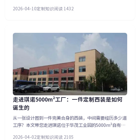
数据都关系到合身效果。本文走进琪诺量体师的工作日常，
2026-04-10
定制知识
阅读 1432
了解精准量体背后的专业考究，以及为什么一人一版才是真
正的定制。
走进琪诺5000m²工厂：一件定制西装是如何
诞生的
从一张设计图到一件完美合身的西装，中间需要经历多少道
工序？本文带您走进琪诺位于华茂工业园的5000m²自有工
厂，近距离了解裁剪、缝制、整烫、质检等各环节。300余
2026-04-02
定制知识
阅读 2105
人的专业团队、300余台先进设备，每一件西装都凝聚着工