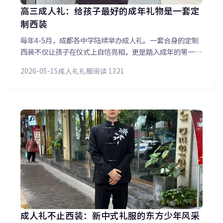
高三成人礼：给孩子最好的成年礼物是一套定
制西装
每年4-5月，成都各中学陆续举办成人礼。一套合身的定制
西装不仅让孩子在仪式上自信亮相，更是踏入成年的第一份
仪式感。本文分享为高三孩子定制西装的注意事项：正处于
2026-05-15
成人礼礼服
阅读 1321
发育期如何预留放量、青春期的身形特点处理、以及如何在
保持正式感的同时体现年轻人的朝气。
成人礼不止西装：新中式礼服的东方少年风采