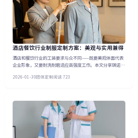
酒店餐饮行业制服定制方案：美观与实用兼得
酒店和餐饮行业的工装要求与众不同——既要美观体面代表
企业形象，又要耐洗耐磨适应高强度工作。本文分享琪诺为
酒店、餐饮企业定制的工装方案：前厅管理层的西装系列、
2026-01-30
团体定制
阅读 723
服务人员的马甲衬衫系列、后厨的耐高温工作服系列，分层
分类满足不同岗位需求。