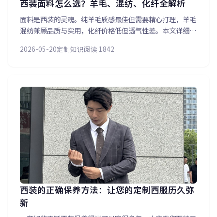
西装面料怎么选？羊毛、混纺、化纤全解析
面料是西装的灵魂。纯羊毛质感最佳但需要精心打理，羊毛
混纺兼顾品质与实用，化纤价格低但透气性差。本文详细对
比常见西装面料的优缺点，并针对不同季节、不同场合给出
2026-05-20
定制知识
阅读 1842
面料选择建议，帮您选对面料让西服穿着更舒适。
西装的正确保养方法：让您的定制西服历久弥
新