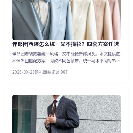
伴郎团西装怎么统一又不撞衫？四套方案任选
伴郎团着装既要统一风格，又不能抢新郎风头。本文提供四
种伴郎团搭配方案：同款不同色领带、统一马甲不同衬衫、
相同色系不同款式、新郎专属颜色区分。附带伴郎站位与着
2026-03-28
婚礼西装
阅读 987
装协调的拍照技巧，确保婚礼合影每个人都恰到好处。