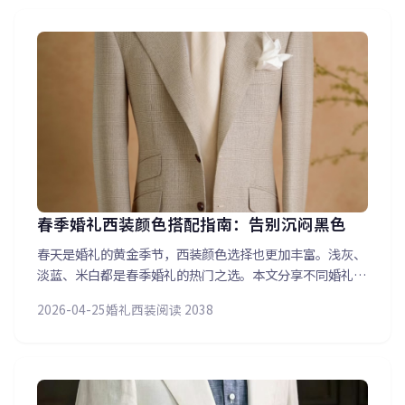
春季婚礼西装颜色搭配指南：告别沉闷黑色
春天是婚礼的黄金季节，西装颜色选择也更加丰富。浅灰、
淡蓝、米白都是春季婚礼的热门之选。本文分享不同婚礼主
题（户外草坪、教堂仪式、酒店宴会）对应的西装颜色搭配
2026-04-25
婚礼西装
阅读 2038
方案，以及伴郎团如何与新郎颜色协调又不抢风头。