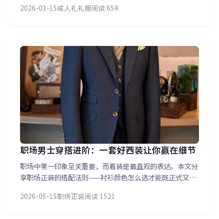
成人礼仪式之间如何通过更换领带、方巾等小配饰快速切换
2026-03-15
成人礼礼服
阅读 654
风格，兼顾纪念意义与礼仪场合的正式感，帮家长省心又省
钱。
职场男士穿搭进阶：一套好西装让你赢在细节
职场中第一印象至关重要，而着装是最直观的表达。本文分
享职场正装的搭配法则——衬衫颜色怎么选才能既正式又不
死板？领带的宽度和长度如何与西装协调？皮鞋与皮带的搭
2026-05-15
职场正装
阅读 1521
配有什么讲究？还有不同级别会议对着装的要求差异，让您
的专业形象在每个场合都加分。