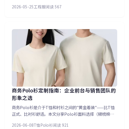
准（GB 20653）、反光条布局设计（前胸/后背/双臂360
2026-05-25
工程服
阅读 567
度）、面料功能（防风防水/透气排汗）以及不同作业环境
对应的定制方案，帮助企业为户外作业人员选对安全工装。
商务Polo衫定制指南：企业前台与销售团队的
形象之选
商务Polo衫是介于T恤和衬衫之间的"黄金着装"——比T恤
正式、比衬衫舒适。本文分享Polo衫面料选择（精梳棉珠
地网眼/丝光棉/冰氧吧凉感面料）、LOGO工艺（刺绣/印
2026-06-08
T恤Polo衫
阅读 921
花/烫金）以及版型定制要点，帮助企业为前台、销售团