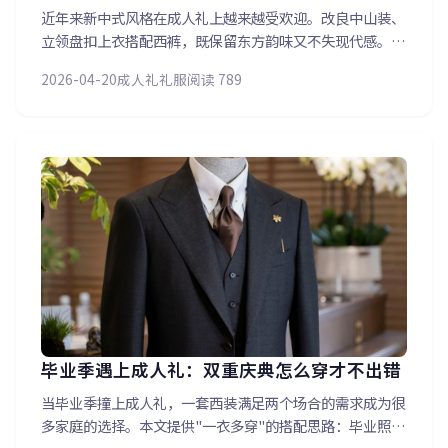
近年来新中式风格在成人礼上越来越受欢迎。改良中山装、
立领盘扣上衣搭配西裤，既保留东方韵味又不失现代感。本
文展示琪诺推出的成人礼新中式系列——从面料选择到细节
2026-04-20
成人礼礼服
阅读 789
装饰，让孩子们在传统与现代之间找到属于自己的风格表
达。
毕业季遇上成人礼：双重庆典怎么穿才不出错
当毕业季撞上成人礼，一套西装满足两个场合的需求成为很
多家庭的选择。本文提供"一衣多穿"的搭配思路：毕业照与