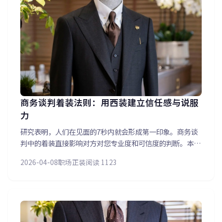
商务谈判着装法则：用西装建立信任感与说服
力
研究表明，人们在见面的7秒内就会形成第一印象。商务谈
判中的着装直接影响对方对您专业度和可信度的判断。本文
分享谈判场合的西装选择策略——深色系更显权威、合身剪
2026-04-08
职场正装
阅读 1123
裁表达严谨、精致细节体现品味。同时分析不同行业对西装
的潜在着装要求差异。