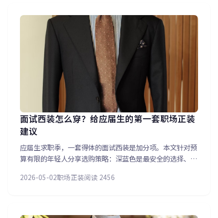
面试西装怎么穿？给应届生的第一套职场正装
建议
应届生求职季，一套得体的面试西装是加分项。本文针对预
算有限的年轻人分享选购策略：深蓝色是最安全的选择、修
身但不紧身是黄金法则、面料选择混纺兼顾品质与实惠。同
2026-05-02
职场正装
阅读 2456
时分享面试着装的细节雷区——西装袖口的标签一定要拆、
坐下之前先解开扣子、鞋袜颜色搭配原则等。