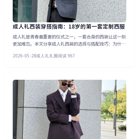
成人礼西装穿搭指南：18岁的第一套定制西服
成人礼是青春最重要的仪式之一，一套合身的西装让这一刻
更加难忘。本文分享成人礼西装的选择与搭配技巧：为什么
建议选修身版型而非宽松款？颜色上深蓝、深灰还是黑色更
2026-05-28
成人礼礼服
阅读 967
适合少年？搭配什么样的衬衫和领带最得体？还有成人礼当
天穿搭的注意事项。