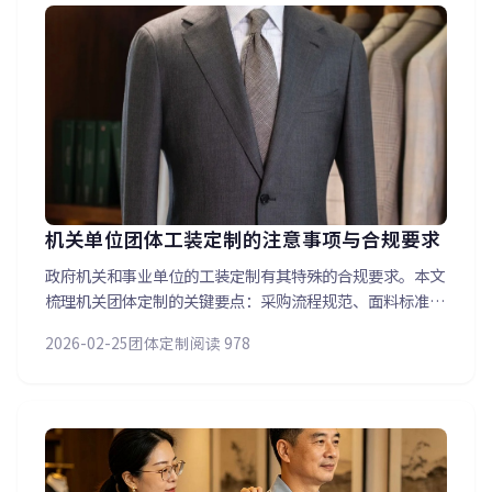
机关单位团体工装定制的注意事项与合规要求
政府机关和事业单位的工装定制有其特殊的合规要求。本文
梳理机关团体定制的关键要点：采购流程规范、面料标准要
求、预算控制策略、量体效率保障。琪诺在机关团体定制领
2026-02-25
团体定制
阅读 978
域经验丰富，已服务成华公安、四川科技馆等多家单位，了
解体制内的独特需求。