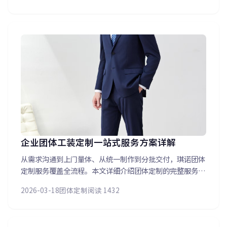
匠精神。
企业团体工装定制一站式服务方案详解
从需求沟通到上门量体、从统一制作到分批交付，琪诺团体
定制服务覆盖全流程。本文详细介绍团体定制的完整服务链
路：专属项目经理对接、上门量体排期、一人一版独立裁
2026-03-18
团体定制
阅读 1432
剪、分批交付不耽误日常工作。已服务数十家企事业单位，
积累了丰富的团体定制经验。