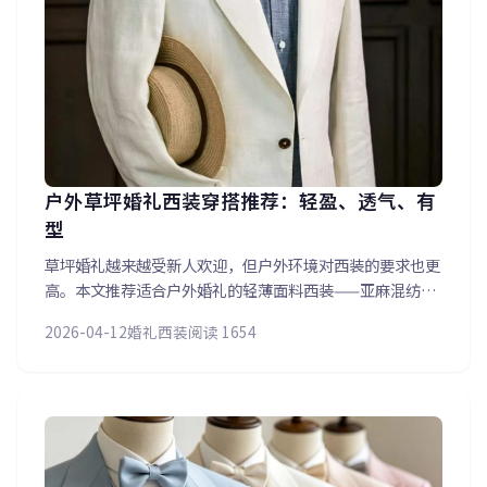
户外草坪婚礼西装穿搭推荐：轻盈、透气、有
型
草坪婚礼越来越受新人欢迎，但户外环境对西装的要求也更
高。本文推荐适合户外婚礼的轻薄面料西装——亚麻混纺、
超薄羊毛、泡泡纱等面料的优缺点对比，同时提供配色建
2026-04-12
婚礼西装
阅读 1654
议：浅蓝+米白裤、浅灰三件套、卡其色西装等搭配方案，
让您在阳光下同样帅气从容。