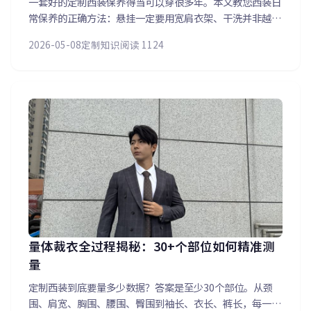
一套好的定制西装保养得当可以穿很多年。本文教您西装日
常保养的正确方法：悬挂一定要用宽肩衣架、干洗并非越勤
越好、不同面料不同熨烫温度、换季收纳防虫防潮是关键。
2026-05-08
定制知识
阅读 1124
这些看似简单的细节能大大延长您爱衣的寿命。
量体裁衣全过程揭秘：30+个部位如何精准测
量
定制西装到底要量多少数据？答案是至少30个部位。从颈
围、肩宽、胸围、腰围、臀围到袖长、衣长、裤长，每一个