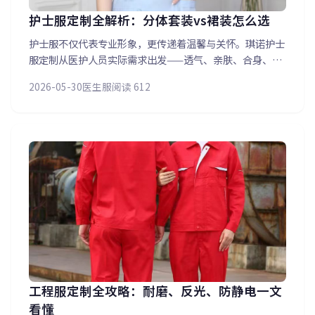
护士服定制全解析：分体套装vs裙装怎么选
护士服不仅代表专业形象，更传递着温馨与关怀。琪诺护士
服定制从医护人员实际需求出发——透气、亲肤、合身、耐
穿四位一体。本文详细对比分体套装（活动方便）与裙装
2026-05-30
医生服
阅读 612
（优雅亲和）两种款式，分享不同科室颜色区分方案，以及
团体定制时如何用滚边颜色区分科室的实用技巧。
工程服定制全攻略：耐磨、反光、防静电一文
看懂