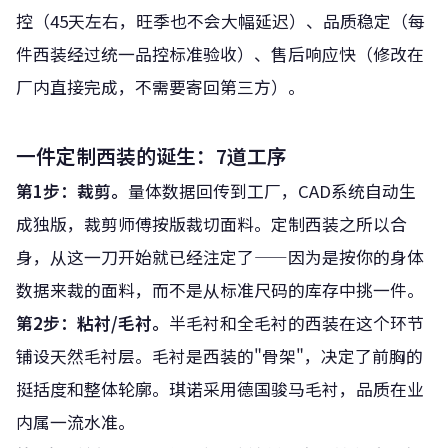
控（45天左右，旺季也不会大幅延迟）、品质稳定（每
件西装经过统一品控标准验收）、售后响应快（修改在
厂内直接完成，不需要寄回第三方）。
一件定制西装的诞生：7道工序
第1步：裁剪。
量体数据回传到工厂，CAD系统自动生
成独版，裁剪师傅按版裁切面料。定制西装之所以合
身，从这一刀开始就已经注定了——因为是按你的身体
数据来裁的面料，而不是从标准尺码的库存中挑一件。
第2步：粘衬/毛衬。
半毛衬和全毛衬的西装在这个环节
铺设天然毛衬层。毛衬是西装的"骨架"，决定了前胸的
挺括度和整体轮廓。琪诺采用德国骏马毛衬，品质在业
内属一流水准。