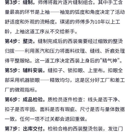
第3步：缝制。
师傅将裁片逐片缝制组合。其中手工含
量最高的环节是上袖——袖笼的弧度和角度决定了活动
舒适度和外观的流畅度。琪诺的师傅多为10年以上工
龄，上袖这道工序从不交给新手。
第4步：整烫。
缝制完成后的西装需要经过细致的整烫
归拔——利用蒸汽和压力将面料纹理、缝线、折痕处理
得平整服帖。这一道工序决定西装上身后的"精气神"。
第5步：辅料安装。
缝扣子、锁扣眼、上里布。扣眼全
部采用机器锁眼——精致均匀，这是区分好工厂和差工
厂的微观指标。
第6步：成品检验。
质检员逐件检查：线头是否干净、
扣子是否牢固、面料是否有瑕疵、尺寸是否与量体数据
一致。任何一项不过关都会退回重做。
第7步：出库交付。
检验合格的西装整烫包装，发往门