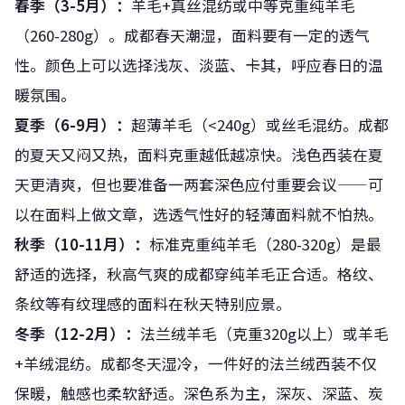
春季（3-5月）：
羊毛+真丝混纺或中等克重纯羊毛
（260-280g）。成都春天潮湿，面料要有一定的透气
性。颜色上可以选择浅灰、淡蓝、卡其，呼应春日的温
暖氛围。
夏季（6-9月）：
超薄羊毛（<240g）或丝毛混纺。成都
的夏天又闷又热，面料克重越低越凉快。浅色西装在夏
天更清爽，但也要准备一两套深色应付重要会议——可
以在面料上做文章，选透气性好的轻薄面料就不怕热。
秋季（10-11月）：
标准克重纯羊毛（280-320g）是最
舒适的选择，秋高气爽的成都穿纯羊毛正合适。格纹、
条纹等有纹理感的面料在秋天特别应景。
冬季（12-2月）：
法兰绒羊毛（克重320g以上）或羊毛
+羊绒混纺。成都冬天湿冷，一件好的法兰绒西装不仅
保暖，触感也柔软舒适。深色系为主，深灰、深蓝、炭