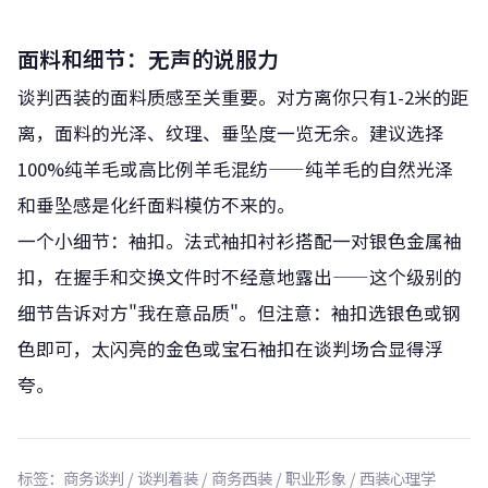
面料和细节：无声的说服力
谈判西装的面料质感至关重要。对方离你只有1-2米的距
离，面料的光泽、纹理、垂坠度一览无余。建议选择
100%纯羊毛或高比例羊毛混纺——纯羊毛的自然光泽
和垂坠感是化纤面料模仿不来的。
一个小细节：袖扣。法式袖扣衬衫搭配一对银色金属袖
扣，在握手和交换文件时不经意地露出——这个级别的
细节告诉对方"我在意品质"。但注意：袖扣选银色或钢
色即可，太闪亮的金色或宝石袖扣在谈判场合显得浮
夸。
标签：商务谈判 / 谈判着装 / 商务西装 / 职业形象 / 西装心理学