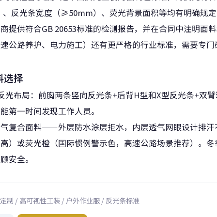
x·m²)）、反光条宽度（≥50mm）、荧光背景面积等均有明确规
商提供符合GB 20653标准的检测报告，并在合同中注明面
高速公路养护、电力施工）还有更严格的行业标准，需要专门
料选择
角反光布局：前胸两条竖向反光条+后背H型和X型反光条+双
都能第一时间发现工作人员。
透气复合面料——外层防水涂层拒水，内层透气网眼设计排汗
最高）或荧光橙（国际惯例警示色，高速公路场景推荐）。冬
兼顾安全。
定制 / 高可视性工装 / 户外作业服 / 反光条标准