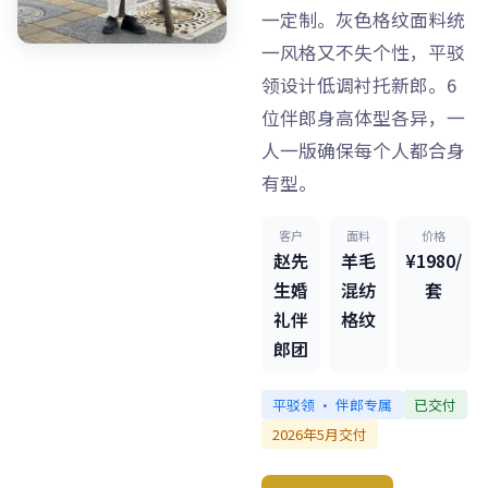
一定制。灰色格纹面料统
一风格又不失个性，平驳
领设计低调衬托新郎。6
位伴郎身高体型各异，一
人一版确保每个人都合身
有型。
客户
面料
价格
赵先
羊毛
¥1980/
生婚
混纺
套
礼伴
格纹
郎团
平驳领 · 伴郎专属
已交付
2026年5月交付