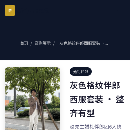
琪诺西服定制
诺
首页
/
案例展示
/
灰色格纹伴郎西服套装 ·...
婚礼伴郎
灰色格纹伴郎
西服套装 · 整
齐有型
赵先生婚礼伴郎团6人统