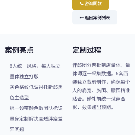
📞 咨询同款
← 返回案例列表
案例亮点
定制过程
伴郎团分两批到店量体，量
6人统一风格，每人独立
体师逐一采集数据。6套西
量体独立打版
装独立裁剪制作，确保每个
灰色格纹低调衬托新郎黑
人的肩宽、胸围、腰围精准
色主造型
贴合。婚礼前统一试穿合
影，效果超出预期。
统一领带颜色做团队标识
量身定制解决高矮胖瘦差
异问题