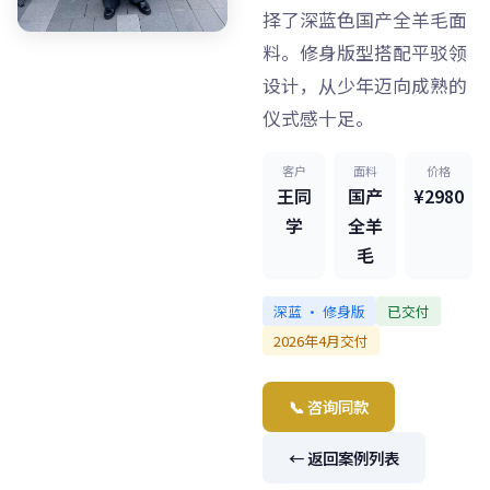
择了深蓝色国产全羊毛面
料。修身版型搭配平驳领
设计，从少年迈向成熟的
仪式感十足。
客户
面料
价格
王同
国产
¥2980
学
全羊
毛
深蓝 · 修身版
已交付
2026年4月交付
📞 咨询同款
← 返回案例列表