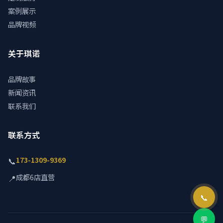
案例展示
品牌视频
关于琪诺
品牌故事
新闻资讯
联系我们
联系方式
173-1309-9369
📞
成都6店直营
📍
📞
💬