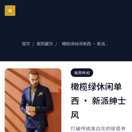
琪诺西服定制
诺
首页
/
案例展示
/
橄榄绿休闲单西 · 新派...
商务休闲
橄榄绿休闲单
西 · 新派绅士
风
打破传统黑白灰的穿搭界