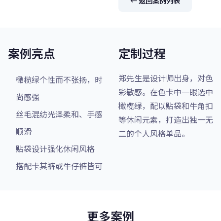
← 返回案例列表
案例亮点
定制过程
郑先生是设计师出身，对色
橄榄绿个性而不张扬，时
彩敏感。在色卡中一眼选中
尚感强
橄榄绿，配以贴袋和牛角扣
丝毛混纺光泽柔和、手感
等休闲元素，打造出独一无
顺滑
二的个人风格单品。
贴袋设计强化休闲风格
搭配卡其裤或牛仔裤皆可
更多案例