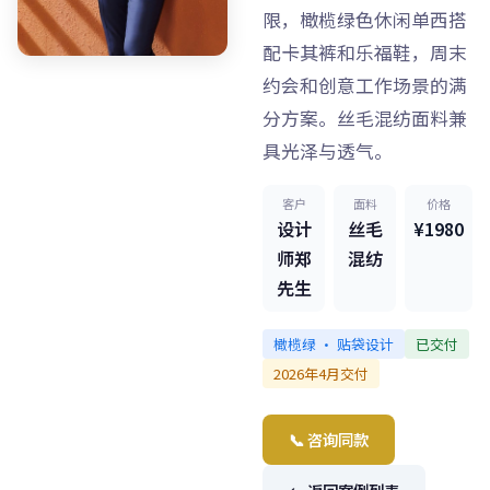
限，橄榄绿色休闲单西搭
配卡其裤和乐福鞋，周末
约会和创意工作场景的满
分方案。丝毛混纺面料兼
具光泽与透气。
客户
面料
价格
设计
丝毛
¥1980
师郑
混纺
先生
橄榄绿 · 贴袋设计
已交付
2026年4月交付
📞 咨询同款