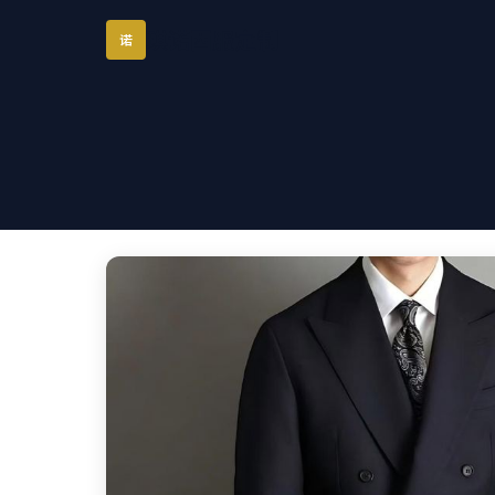
琪诺西服定制
诺