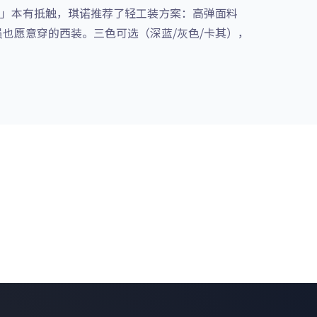
」本有抵触，琪诺推荐了轻工装方案：高弹面料
员也愿意穿的西装。三色可选（深蓝/灰色/卡其），