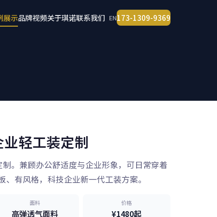
例展示
品牌视频
关于琪诺
联系我们
173-1309-9369
EN
 企业轻工装定制
装定制。兼顾办公舒适度与企业形象，可日常穿着
板、有风格，科技企业新一代工装方案。
面料
价格
高弹透气面料
¥1480起