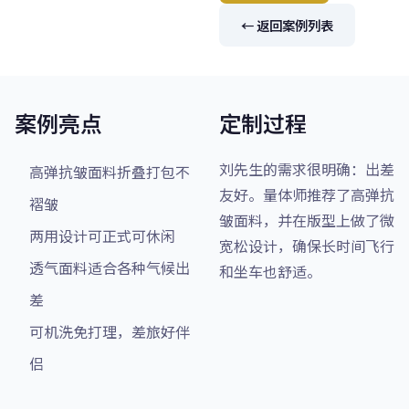
← 返回案例列表
案例亮点
定制过程
刘先生的需求很明确：出差
高弹抗皱面料折叠打包不
友好。量体师推荐了高弹抗
褶皱
皱面料，并在版型上做了微
两用设计可正式可休闲
宽松设计，确保长时间飞行
透气面料适合各种气候出
和坐车也舒适。
差
可机洗免打理，差旅好伴
侣