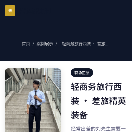
琪诺西服定制
诺
首页
/
案例展示
/
轻商务旅行西装 · 差旅...
职场正装
轻商务旅行西
装 · 差旅精英
装备
经常出差的刘先生需要一