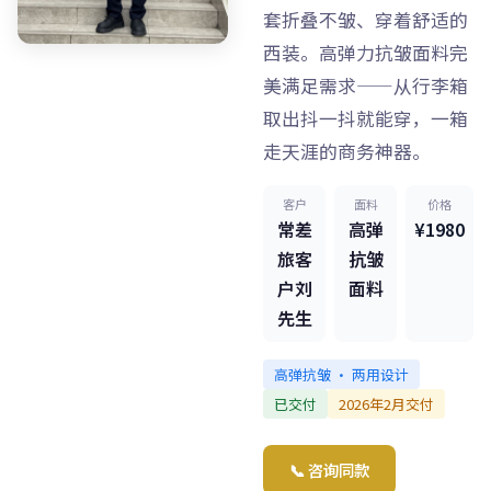
套折叠不皱、穿着舒适的
西装。高弹力抗皱面料完
美满足需求——从行李箱
取出抖一抖就能穿，一箱
走天涯的商务神器。
客户
面料
价格
常差
高弹
¥1980
旅客
抗皱
户刘
面料
先生
高弹抗皱 · 两用设计
已交付
2026年2月交付
📞 咨询同款