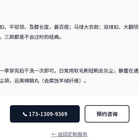
扣、平驳领、及膝长度，最百搭；马球大衣款：双排扣、大翻领
。三款都是不会过时的经典。
一季穿完后干洗一次即可。日常用软毛刷轻刷去灰尘，静置在通
尘袋，远离樟脑丸（会腐蚀羊绒纤维）。
📞 173-1309-9369
预约咨询
← 返回定制服务