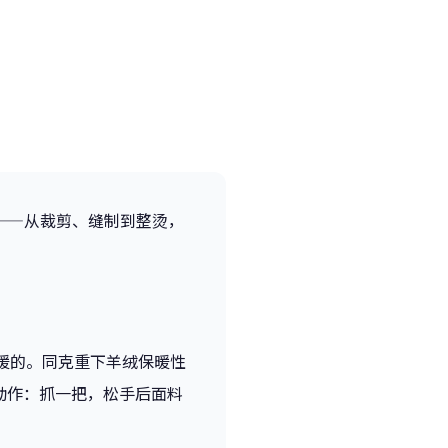
——从裁剪、缝制到整烫，
最暖的。同克重下羊绒保暖性
动作：抓一把，松手后面料