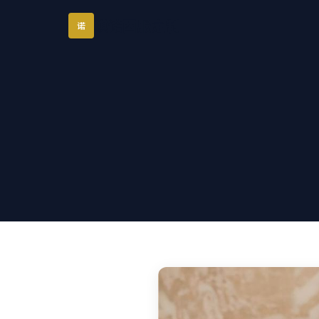
琪诺西服定制
诺