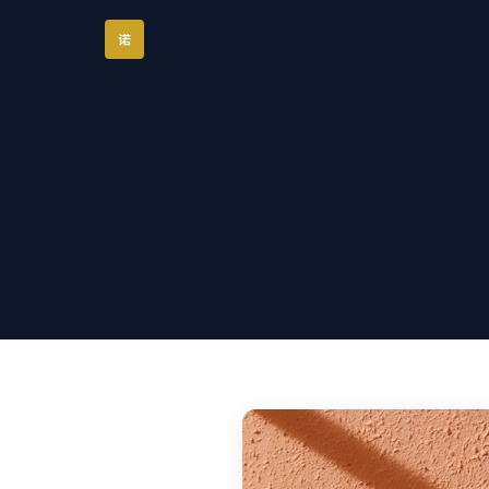
琪诺西服定制
诺