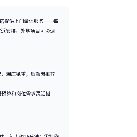
琪诺提供上门量体服务——每
就近安排，外地项目可协调
型，端庄稳重；后勤岗推荐
根据预算和岗位需求灵活搭
体，每人约15分钟；③制作