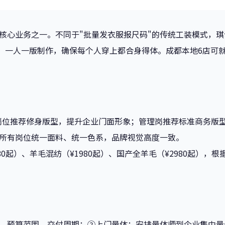
核心业务之一。不同于"批量发衣服报尺码"的传统工装模式，
位，一人一版制作，确保每个人穿上都合身得体。成都本地6店可
岗位推荐修身版型，提升企业门面形象；管理岗推荐标准商务版
所有岗位统一面料、统一色系，品牌视觉高度一致。
80起）、羊毛混纺（¥1980起）、国产全羊毛（¥2980起），
、预算范围、交付周期；②上门量体：安排量体师到企业集中量