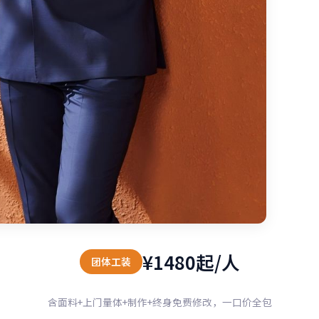
¥1480起/人
团体工装
含面料+上门量体+制作+终身免费修改，一口价全包