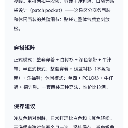
冷峻。单排两扣平驳领，剪裁干净利落，口袋为贴
袋设计（patch pocket）——这是区分商务西装
和休闲西装的关键细节：贴袋让整体气质立刻放
松。
穿搭矩阵
正式模式：整套穿着 + 白衬衫 + 深色领带 + 牛津
鞋；半正式模式：整套穿着 + 浅蓝衬衫（不戴领
带）+ 乐福鞋；休闲模式：单西 + POLO衫 + 牛仔
裤 + 德训鞋。一套西装三种穿法，性价比拉满。
保养建议
浅灰色相对耐脏，日常打理比白色和卡其色轻松。
干洗频率建议每两个月一次。竖挂保存，避免折叠