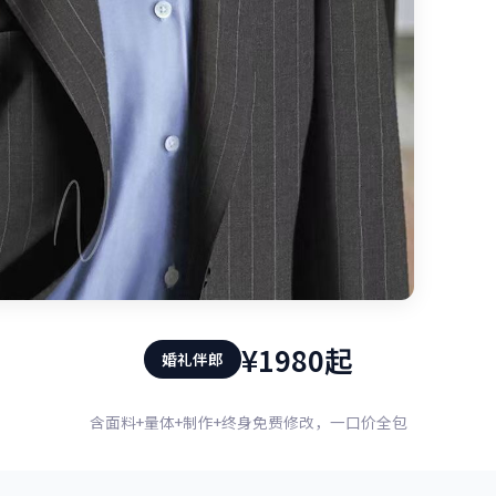
¥1980起
婚礼伴郎
含面料+量体+制作+终身免费修改，一口价全包