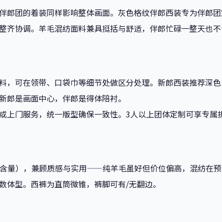
伴郎团的着装同样影响整体画面。灰色格纹伴郎西装专为伴郎团
整齐协调。羊毛混纺面料兼具挺括与舒适，伴郎忙碌一整天也不
料，可在领带、口袋巾等细节处做区分处理。新郎西装推荐深色
新郎是画面中心，伴郎是得体陪衬。
或上门服务，统一版型确保一致性。3人以上团体定制可享专属
毛含量），兼顾质感与实用——纯羊毛虽好但价位偏高，混纺在
数体型。西裤为直筒微锥，裤脚可有/无翻边。