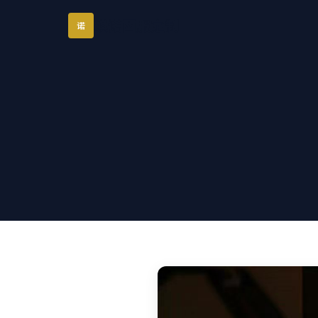
琪诺西服定制
诺