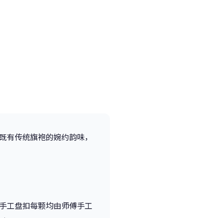
既有传统旗袍的婉约韵味，
手工盘扣每颗均由师傅手工