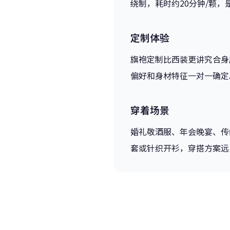
绕制，耗时约20分钟/颗
定制体验
旗袍定制比西装更讲究合身
偏好和身材特征一对一确定
穿着场景
婚礼敬酒服、年会晚宴、传
套或针织开衫，穿搭方案远