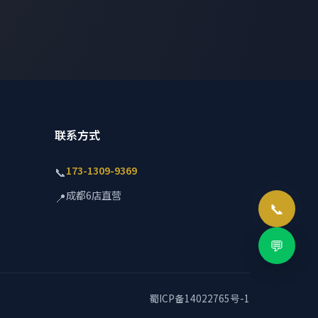
联系方式
173-1309-9369
📞
成都6店直营
📍
📞
💬
蜀ICP备14022765号-1