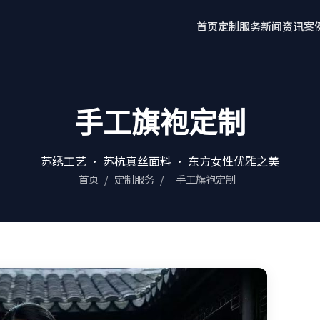
首页
定制服务
新闻资讯
案
手工旗袍定制
苏绣工艺 · 苏杭真丝面料 · 东方女性优雅之美
首页
/
定制服务
/
手工旗袍定制