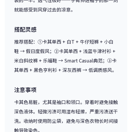
就能感受到风穿过去的凉意。
搭配灵感
推荐搭配：①卡其单西 + 白T + 牛仔短裤 + 小白
鞋 → 假日度假风；②卡其单西 + 浅蓝牛津衬衫 +
米白斜纹裤 + 乐福鞋 → Smart Casual典范；③卡
其单西 + 黑色亨利衫 + 深灰西裤 → 低调质感风。
注意事项
卡其色易脏，尤其是袖口和领口。穿着时避免接触
深色液体。轻微污渍可用湿布轻擦，严重污渍送干
洗。收纳时使用防尘袋，避免与深色衣物长时间接
触导致染色。