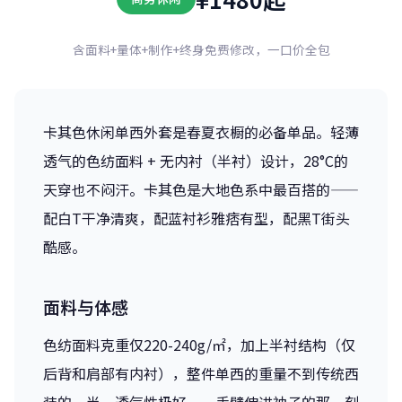
含面料+量体+制作+终身免费修改，一口价全包
卡其色休闲单西外套是春夏衣橱的必备单品。轻薄
透气的色纺面料 + 无内衬（半衬）设计，28°C的
天穿也不闷汗。卡其色是大地色系中最百搭的——
配白T干净清爽，配蓝衬衫雅痞有型，配黑T街头
酷感。
面料与体感
色纺面料克重仅220-240g/㎡，加上半衬结构（仅
后背和肩部有内衬），整件单西的重量不到传统西
装的一半。透气性极好——手臂伸进袖子的那一刻