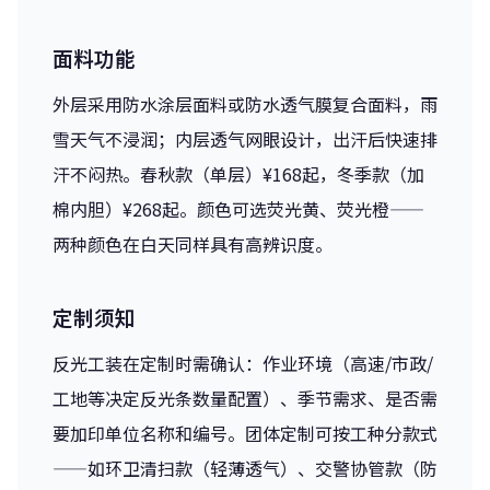
面料功能
外层采用防水涂层面料或防水透气膜复合面料，雨
雪天气不浸润；内层透气网眼设计，出汗后快速排
汗不闷热。春秋款（单层）¥168起，冬季款（加
棉内胆）¥268起。颜色可选荧光黄、荧光橙——
两种颜色在白天同样具有高辨识度。
定制须知
反光工装在定制时需确认：作业环境（高速/市政/
工地等决定反光条数量配置）、季节需求、是否需
要加印单位名称和编号。团体定制可按工种分款式
——如环卫清扫款（轻薄透气）、交警协管款（防