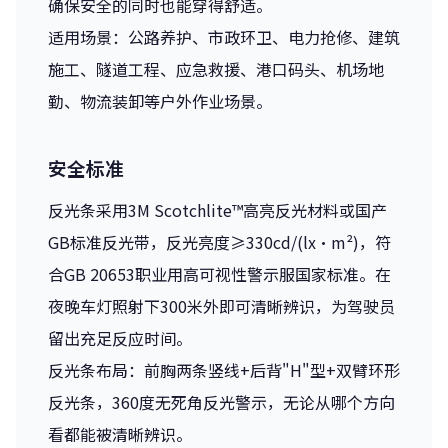
确保安全的同时也能穿得舒适。
适用场景：公路养护、市政环卫、电力抢修、建筑
施工、隧道工程、应急救援、港口码头、机场地
勤、物流装卸等户外作业场景。
安全标准
反光条采用3M Scotchlite™高亮反光材料或国产
GB标准反光带，反光亮度≥330cd/(lx·m²)，符
合GB 20653职业用高可视性警示服国家标准。在
夜晚车灯照射下300米外即可清晰辨识，为驾驶员
留出充足反应时间。
反光条布局：前胸两条竖线+后背"H"型+双臂环形
反光条，360度无死角反光警示，无论从哪个方向
看都能被清晰辨识。